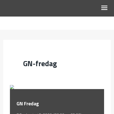
OM OSS
BLI MED
KALENDER
GN-fredag
RESSURSER
GN Fredag