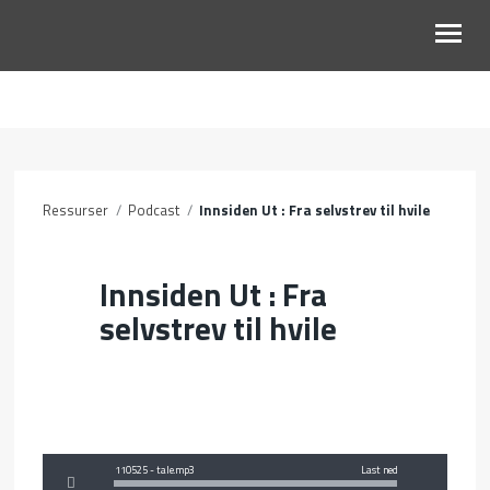
OM OSS
BLI MED
Ressurser
/
Podcast
/
Innsiden Ut : Fra selvstrev til hvile
KALENDER
RESSURSER
Innsiden Ut : Fra
selvstrev til hvile
110525 - tale.mp3
Last ned