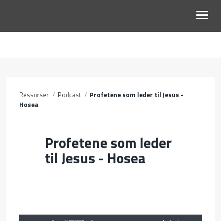
OM OSS
BLI MED
Ressurser
/
Podcast
/
Profetene som leder til Jesus -
KALENDER
Hosea
RESSURSER
Profetene som leder
til Jesus - Hosea