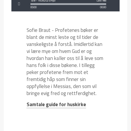
Tale - 14:09:2025.mp3
Last ned
00:00
00:00
Sofie Braut - Profetenes bøker er
blant de minst leste og til tider de
vanskeligste å forstå. Imidlertid kan
vi lære mye om hvem Gud er og
hvordan han kaller oss til å leve som
hans folk i disse bøkene. I tillegg
peker profetene frem mot et
fremtidig håp som finner sin
oppfyllelse i Messias, den som vil
bringe evig fred og rettferdighet.
Samtale guide for huskirke