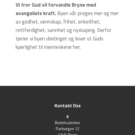
Vi tror Gud vil forvandle Bryne med
evangeliets kraft.
Byen vår preges mer og mer
av godhet, vennskap, frihet, enkelthet,
rettferdighet, sannhet og nyskaping. Derfor
tjener vi byen ubetinget og lever ut Guds
kjærlighet til menneskene her.
Kontakt Oss
Bedehuskirken
Parkvegen 12
4349, Bryne