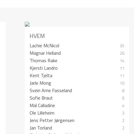
HVEM
Lachie McNicol
35
Magnar Helland
26
Thomas Rake
14
Kjersti Landro
11
Kent Tjelta
11
Jarle Mong
10
Svein Arne Fasseland
8
Sofie Braut
6
Mal Calladine
4
Ole Lilleheim
3
Jens Petter Jørgensen
2
Jan Torland
2