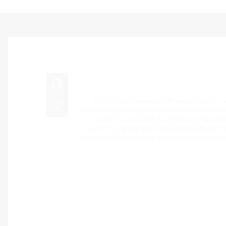
16.06.2026
Romerbrevet 16
Matt Medd - Denne våren går
viktigste brevene som noen
00:00
om evangeliet, og utdyper Gud
Paulus' brev til menigheten 
tusen år siden, og tar opp
forhold til Gud.
LYTT NÅ
26.05.2026
Romerbrevet 14 -
Magnar Helland - Denne våre
viktigste brevene som noen