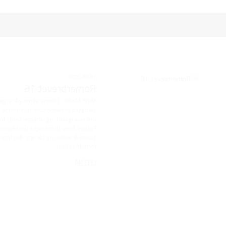
 vi gjennom det som er blitt beskrevet som et av de
sinne er skrevet. Romerbrevet er fylt med dype sannheter
41:24
s frelsesplan og hva det vil si å leve i tro på Kristus.
i Roma er like transformerende i dag som det var for to
 de dypeste spørsmålene om menneskets eksistens og vårt
 15,13
n går vi gjennom det som er blitt beskrevet som et av de
sinne er skrevet. Romerbrevet er fylt med dype sannheter