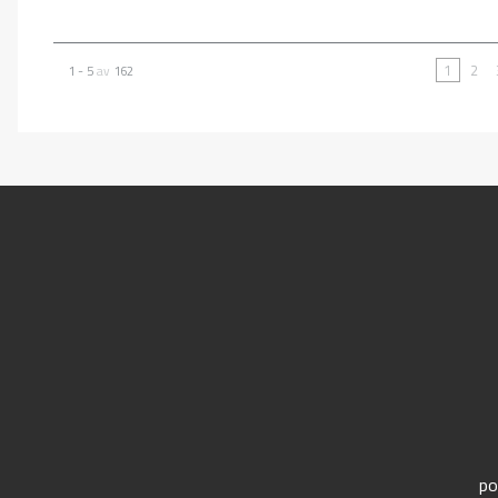
1
2
1 - 5
av
162
po