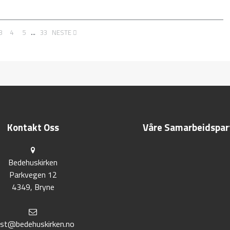
3
4
5
...
33
NESTE
Kontakt Oss
Våre Samarbeidspar
Bedehuskirken
Parkvegen 12
4349, Bryne
st@bedehuskirken.no