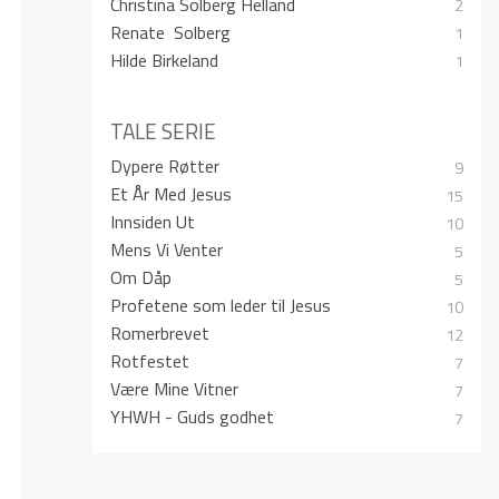
Christina Solberg Helland
2
Renate Solberg
1
Hilde Birkeland
1
TALE SERIE
Dypere Røtter
9
Et År Med Jesus
15
Innsiden Ut
10
Mens Vi Venter
5
Om Dåp
5
Profetene som leder til Jesus
10
Romerbrevet
12
Rotfestet
7
Være Mine Vitner
7
YHWH - Guds godhet
7