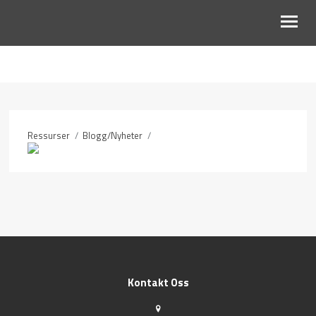
OM OSS
BLI MED
Ressurser
/
Blogg/Nyheter
/
KALENDER
RESSURSER
Kontakt Oss