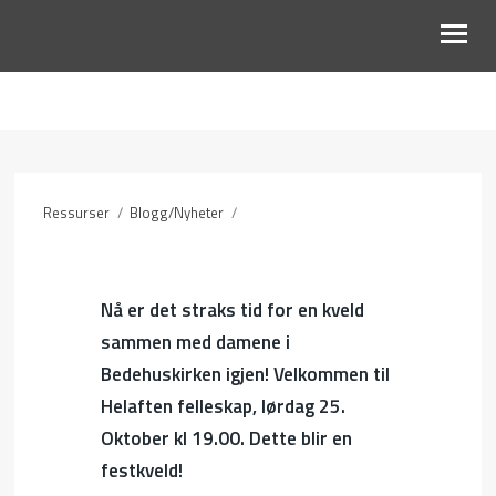
OM OSS
BLI MED
Ressurser
/
Blogg/Nyheter
/
KALENDER
RESSURSER
Nå er det straks tid for en kveld
sammen med damene i
Bedehuskirken igjen! Velkommen til
Helaften felleskap, lørdag 25.
Oktober kl 19.00. Dette blir en
festkveld!