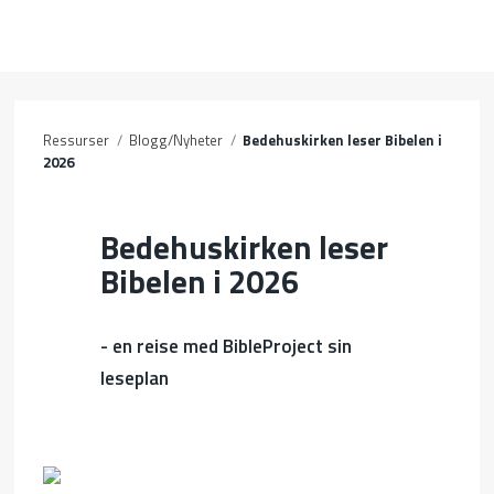
OM OSS
Ressurser
/
Blogg/Nyheter
/
Bedehuskirken leser Bibelen i
2026
BLI MED
KALENDER
Bedehuskirken leser
Bibelen i 2026
RESSURSER
- en reise med BibleProject sin
leseplan