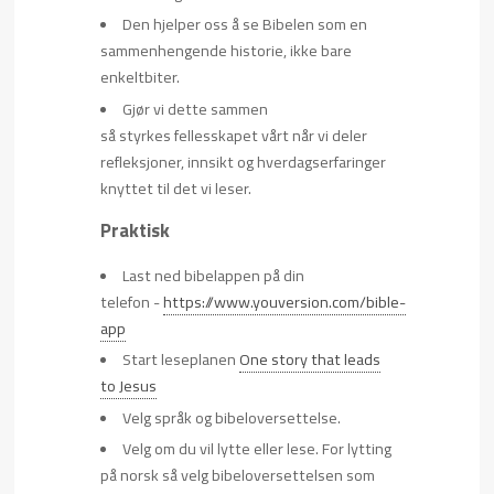
Den hjelper oss å se Bibelen som en
sammenhengende historie, ikke bare
enkeltbiter.
Gjør vi dette sammen
så styrkes fellesskapet vårt når vi deler
refleksjoner, innsikt og hverdagserfaringer
knyttet til det vi leser.
Praktisk
Last ned bibelappen på din
telefon -
https://www.youversion.com/bible-
app
Start leseplanen
One story that leads
to Jesus
Velg språk og bibeloversettelse.
Velg om du vil lytte eller lese. For lytting
på norsk så velg bibeloversettelsen som