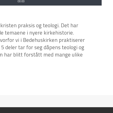
Last ned
00:00
kristen praksis og teologi. Det har
e temaene i nyere kirkehistorie.
 hvorfor vi i Bedehuskirken praktiserer
i 5 deler tar for seg dåpens teologi og
 har blitt forstått med mange ulike