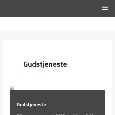
OM OSS
BLI MED
KALENDER
Gudstjeneste
RESSURSER
Gudstjeneste