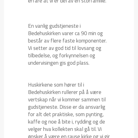
erfare at vi er del av en storfamilie.
En vanlig gudstjeneste i
Bedehuskirken varer ca 90 min og
består av flere faste komponenter.
Vi setter av god tid til lovsang og
tilbedelse, og forkynnelsen og
undervisingen gis god plass.
Huskirkene som hører til i
Bedehuskirken rullerer på å være
vertskap når vi kommer sammen til
gudstjeneste. Disse er da ansvarlig
for alt det praktiske, som pynting,
kaffe og noe å bite i, rydding og de
velger hva kollekten skal gå til. Vi
ønsker å være en rause kirke og vi gir